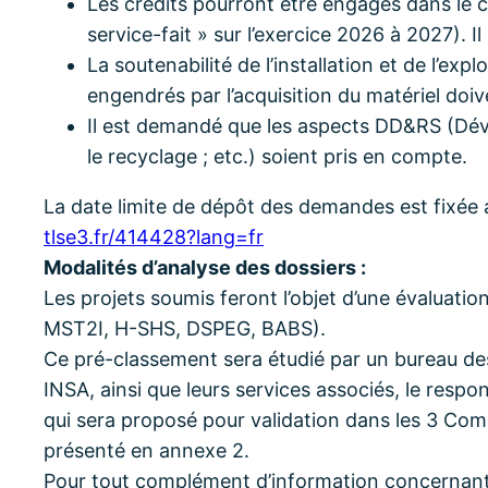
Les crédits pourront être engagés dans le c
service-fait » sur l’exercice 2026 à 2027). 
La soutenabilité de l’installation et de l’ex
engendrés par l’acquisition du matériel doi
Il est demandé que les aspects DD&RS (Déve
le recyclage ; etc.) soient pris en compte.
La date limite de dépôt des demandes est fixée
tlse3.fr/414428?lang=fr
Modalités d’analyse des dossiers :
Les projets soumis feront l’objet d’une évaluat
MST2I, H-SHS, DSPEG, BABS).
Ce pré-classement sera étudié par un bureau des
INSA, ainsi que leurs services associés, le respo
qui sera proposé pour validation dans les 3 Com
présenté en annexe 2.
Pour tout complément d’information concernant c