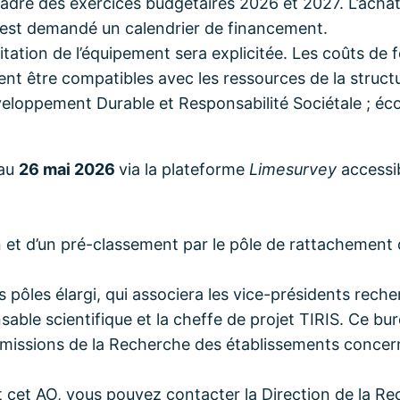
adre des exercices budgétaires 2026 et 2027. L’achat 
Il est demandé un calendrier de financement.
ploitation de l’équipement sera explicitée. Les coûts de
vent être compatibles avec les ressources de la struct
loppement Durable et Responsabilité Sociétale ; écono
 au
26 mai 2026
via la plateforme
Limesurvey
accessib
ion et d’un pré-classement par le pôle de rattachemen
 pôles élargi, qui associera les vice-présidents rech
nsable scientifique et la cheffe de projet TIRIS. Ce bu
missions de la Recherche des établissements concern
et AO, vous pouvez contacter la Direction de la Rech