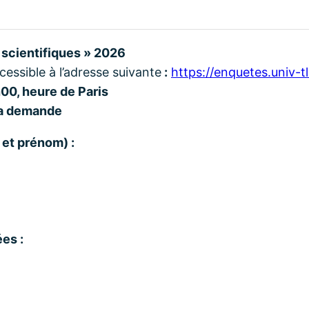
 scientifiques » 2026
essible à l’adresse suivante
:
https://enquetes.univ-t
h00, heure de Paris
 la demande
et prénom) :
es :