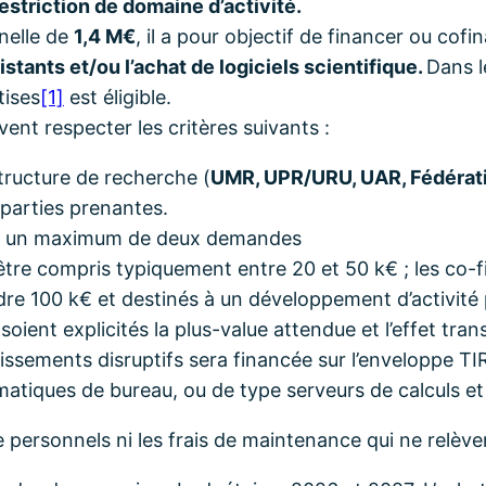
estriction de domaine d’activité.
nelle de
1,4 M€
, il a pour objectif de financer ou cof
stants et/ou l’achat de logiciels scientifique.
Dans l
tises
[1]
est éligible.
ent respecter les critères suivants :
ructure de recherche (
UMR, UPR/URU, UAR, Fédérat
 parties prenante
s.
er un maximum de deux demandes
re compris typiquement entre 20 et 50 k€ ; les co-
re 100 k€ et destinés à un développement d’activité 
ient explicités la plus-value attendue et l’effet tra
sements disruptifs sera financée sur l’enveloppe TIR
rmatiques de bureau, ou de type serveurs de calculs
e personnels ni les frais de maintenance qui ne relève