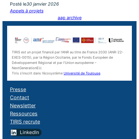
Posté le
30 janvier 2026
Appels à projets
aap archive
TIRIS est un projet financé par l’ANR au titre de France 2030 (ANR-22-
EXES-0015), par la Région Occitanie, par le Fonds Européen de
Développement Régional et par l’Union européenne –
NextGenerationEU.
Tiris s’inscrit dans l’écosystème
Université de Toulouse
.
Presse
Contact
Newsletter
Ressources
TIRIS recrute
LinkedIn